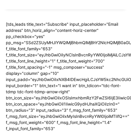
[tds_leads title_text="Subscribe" input_placeholder="Email
address" btn_horiz_align="content-horiz-center"
pp_checkbox="yes"
pp_msg="SSd2ZSUyMHJlYWQlMjBhbmQlMjBhY2NlcHQlMjB0aGU
f_title_font_family="653"
f_title_font_size="eyJhbGwiOiIyNCIsInBvcnRyYWl0IjoiMjAiLCJs
f_title_font_line_height="1" f_title_font_weight="700"
f_title_font_spacing="-1" msg_composer="success"
display="column" gap="10"
input_padd="eyJhbGwiOiIxNXB4IDEwcHgiLCJsYW5kc2NhcGUiO
input_border="1" btn_text="I want in" btn_tdicon="tdc-font-
tdmp tdc-font-tdmp-arrow-right"
btn_icon_size="eyJhbGwiOiIxOSIsImxhbmRzY2FwZSI6IjE3Iiwic
btn_icon_space="eyJhbGwiOiI1IiwicG9ydHJhaXQiOiIzIn0="
btn_radius="3" input_radius="3" f_msg_font_family="653"
f_msg_font_size="eyJhbGwiOiIxMyIsInBvcnRyYWl0IjoiMTIifQ=="
f_msg_font_weight="600" f_msg_font_line_height="1.4"
f_input_font_family="653"