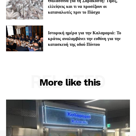
Θαλασσινά για τη Σαρακοστή: Τιμές,
ελλείψεις και τι να προσέξουν οι
καταναλωτές πριν το Πάσχα
Ιστορική ημέρα για την Καλαμαριά: Το
κράτος αναλαμβάνει την ευθύνη για την
κατασκευή της οδού Πόντου
RELATED
More like this