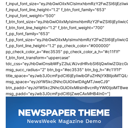
f_input_font_size="eyJhbGwiOiIxNCIsImxhbmRzY2FwZSI6IjEzIi
f_input_font_line_height="1.2" f_btn_font_family="653"
f_input_font_weight="500"
f_btn_font_size="eyJhbGwiOiIxMyIsImxhbmRzY2FwZSI6IjEyIiwi
f_btn_font_line_height="1.2" f_btn_font_weight="700"
f_pp_font_family="653"
f_pp_font_size="eyJhbGwiOiIxMyIsImxhbmRzY2FwZSI6IjEyIiwi
f_pp_font_line_height="1.2" pp_check_color="#000000"
pp_check_color_a="#ec3535" pp_check_color_a_h="#c11f1f"
f_btn_font_transform="uppercase"
tdc_css="eyJhbGwiOnsibWFyZ2luLWJvdHRvbSI6IjQwIiwiZGlz
msg_succ_radius="2" btn_bg="#ec3535" btn_bg_h="#c11f1f"
title_space="eyJwb3J0cmFpdCI6IjEyIiwibGFuZHNjYXBlIjoiMTQi
msg_space="eyJsYW5kc2NhcGUiOiIwIDAgMTJweCJ9"
btn_padd="eyJsYW5kc2NhcGUiOiIxMiIsInBvcnRyYWl0IjoiMTBw
msg_padd="eyJwb3J0cmFpdCI6IjZweCAxMHB4In0="]